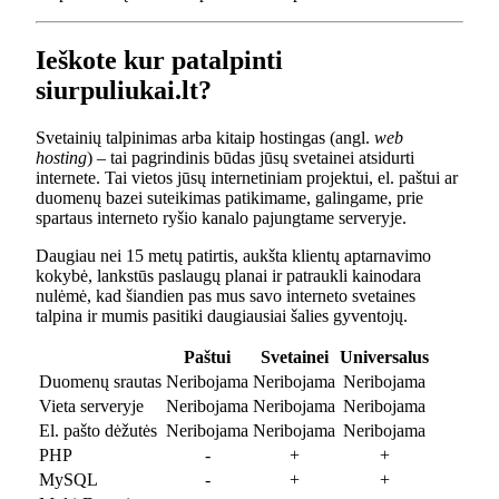
Ieškote kur patalpinti
siurpuliukai.lt?
Svetainių talpinimas arba kitaip hostingas (angl.
web
hosting
) – tai pagrindinis būdas jūsų svetainei atsidurti
internete. Tai vietos jūsų internetiniam projektui, el. paštui ar
duomenų bazei suteikimas patikimame, galingame, prie
spartaus interneto ryšio kanalo pajungtame serveryje.
Daugiau nei 15 metų patirtis, aukšta klientų aptarnavimo
kokybė, lankstūs paslaugų planai ir patraukli kainodara
nulėmė, kad šiandien pas mus savo interneto svetaines
talpina ir mumis pasitiki daugiausiai šalies gyventojų.
Paštui
Svetainei
Universalus
Duomenų srautas
Neribojama
Neribojama
Neribojama
Vieta serveryje
Neribojama
Neribojama
Neribojama
El. pašto dėžutės
Neribojama
Neribojama
Neribojama
PHP
-
+
+
MySQL
-
+
+