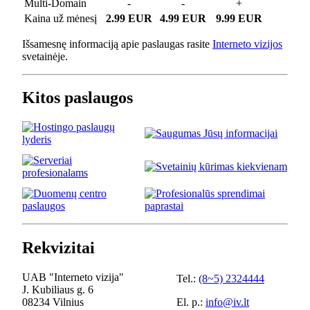
Multi-Domain
-
-
+
Kaina už mėnesį
2.99 EUR
4.99 EUR
9.99 EUR
Išsamesnę informaciją apie paslaugas rasite
Interneto vizijos
svetainėje.
Kitos paslaugos
Rekvizitai
UAB "Interneto vizija"
Tel.:
(8~5) 2324444
J. Kubiliaus g. 6
08234 Vilnius
El. p.:
info@iv.lt