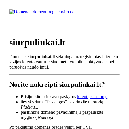
siurpuliukai.lt
Domenas
siurpuliukai.lt
sėkmingai užregistruotas Interneto
vizijos kliento vardu ir šiuo metu yra pilnai aktyvuotas bei
paruoštas naudojimui.
Norite nukreipti siurpuliukai.lt?
Prisijunkite prie savo paskyros
klientų sistemoje
;
ties skyriumi "Paslaugos" pasirinkite nuorodą
Plačiau...
;
pasirinkite domeno pavadinimą ir paspauskite
mygtuką
Nukreipti
.
Po pakeitimų domenas pradės veikti per 1 val.